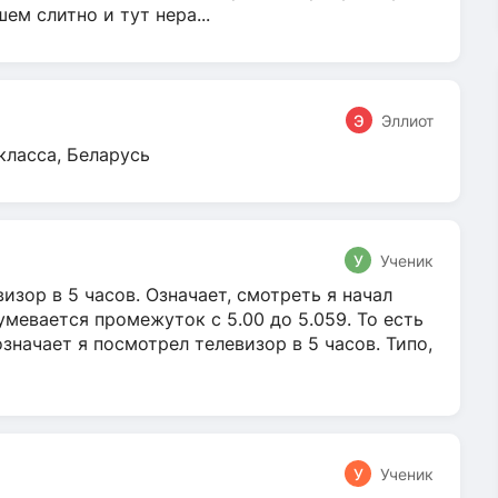
м слитно и тут нера...
Э
Эллиот
класса, Беларусь
У
Ученик
зор в 5 часов. Означает, смотреть я начал
умевается промежуток с 5.00 до 5.059. То есть
 означает я посмотрел телевизор в 5 часов. Типо,
У
Ученик