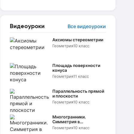
Видеоуроки
Все видеоуроки
Аксиомы стереометрии
Геометрия
10 класс
Площадь поверхности
конуса
Геометрия
11 класс
Параллельность прямой
и плоскости
Геометрия
10 класс
Многогранники.
Симметрия в
пространстве
Геометрия
10 класс