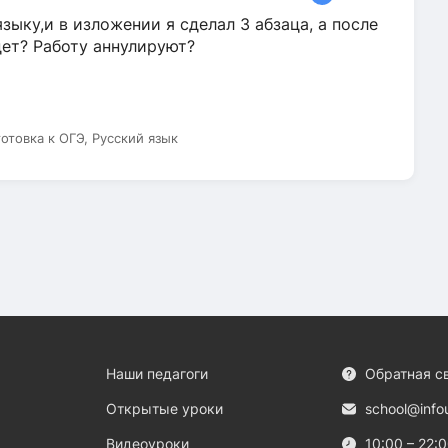
зыку,и в изложении я сделал 3 абзаца, а после
дет? Работу аннулируют?
готовка к ОГЭ, Русский язык
Наши педагоги
Обратная с
Открытые уроки
school@info
Видеоуроки
10:00 – 22: