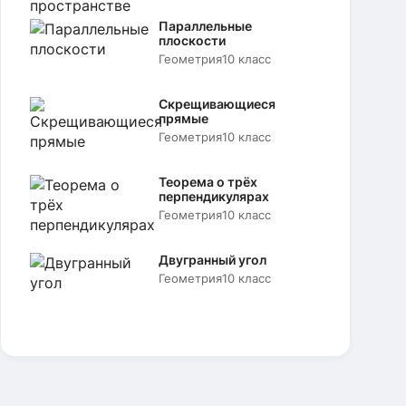
Параллельные
плоскости
Геометрия
10 класс
Скрещивающиеся
прямые
Геометрия
10 класс
Теорема о трёх
перпендикулярах
Геометрия
10 класс
Двугранный угол
Геометрия
10 класс