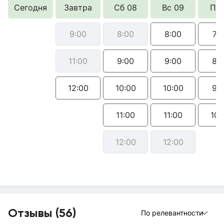
Сегодня
Завтра
Сб 08
Вс 09
Пн 
9:00
8:00
8:00
7:
11:00
9:00
9:00
8:
12:00
10:00
10:00
9:
11:00
11:00
10:
12:00
12:00
Отзывы (56)
По релевантности