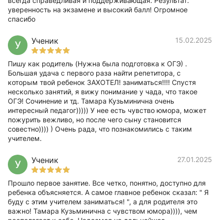
всегда справедливая и поддерживающая. Результат:
уверенность на экзамене и высокий балл! Огромное
спасибо
Ученик
15.02.2025
У
Пишу как родитель (Нужна была подготовка к ОГЭ) .
Большая удача с первого раза найти репетитора, с
которым твой ребенок ЗАХОТЕЛ! заниматься!!!! Спустя
несколько занятий, я вижу понимание у чада, что такое
ОГЭ! Сочинение и тд. Тамара Кузьминична очень
интересный педагог))))) У нее есть чувство юмора, может
пожурить вежливо, но после чего сыну становится
совестно)))) ) Очень рада, что познакомились с таким
учителем.
Ученик
27.01.2025
У
Прошло первое занятие. Все четко, понятно, доступно для
ребенка объясняется. А самое главное ребенок сказал: " Я
буду с этим учителем заниматься! ", а для родителя это
важно! Тамара Кузьминична с чувством юмора)))), чем