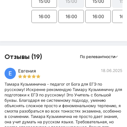
15:00
15:00
15:00
15:
16:00
16:00
16:00
16:
Отзывы (19)
По релевантности
Евгения
18.06.2025
Е
Тамара Кузьминична - педагог от Бога для ЕГЭ по
русскому! Искренне рекомендую Тамару Кузьминичну для
подготовки к ЕГЭ по русскому! Это Учитель с большой
буквы. Благодаря ее системному подходу, умению
объяснять сложное просто и феноменальному терпению, я
смогла разобраться во всех тонкостях экзамена, особенно
в сочинении. Тамара Кузьминична не просто дает знания,
она учит думать на русском языке. Требовательная, но