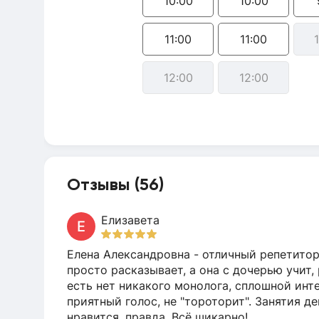
10:00
10:00
11:00
11:00
12:00
12:00
Отзывы (56)
Елизавета
Е
Елена Александровна - отличный репетитор!
просто расказывает, а она с дочерью учит,
есть нет никакого монолога, сплошной инт
приятный голос, не "тороторит". Занятия д
нравится, правда. Всё шикарно!