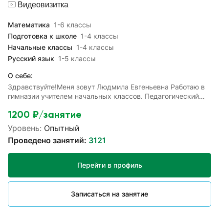
Видеовизитка
Математика
1-6 классы
Подготовка к школе
1-4 классы
Начальные классы
1-4 классы
Русский язык
1-5 классы
О себе:
Здравствуйте!Меня зовут Людмила Евгеньевна Работаю в
гимназии учителем начальных классов. Педагогический
стаж - 36 лет. Имею высшую квалификационную
1200
₽/занятие
категорию.С удовольствием помогу вашим детям освоить
материал начальной школы подготовиться к олимпиадам,
Уровень:
Опытный
контрольным работам, к школе, восполнить пробелы в
Проведено занятий:
3121
знаниях и разобрать непонятные темы.Чтобы сдать ВПР по
математике и русскому языку за 4 класс на высокую
оценку, необходимо решать тесты по предметам заранее
Перейти в профиль
и регулярно. Я помогу подготовиться вашему ребёнку к
ВПР. Занятия проходят интересно и полезно! В своей
педагогической работе использую современные
Записаться на занятие
технологии и методики. На первом занятии проводится
тестирование для выявления пробелов в знаниях. На
основе этого составляется программа занятий. На занятиях