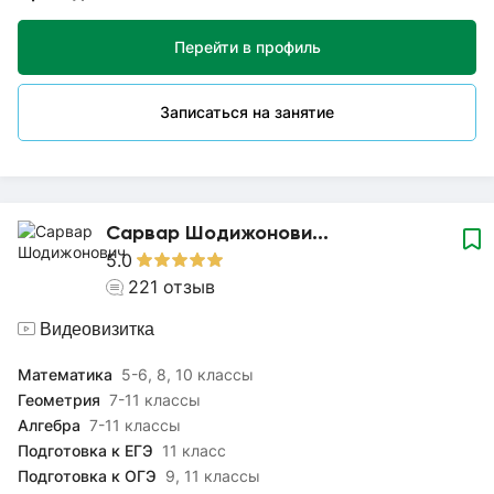
контрольным работам. В своей работе я уделяю особое
внимание доступности и наглядности в обучении.
Перейти в профиль
Объясняю понятно и доступно, используя современные
методы преподавания и учитывая индивидуальные
особенности и способности каждого ученика.
Записаться на занятие
Ежегодно прохожу повышения квалификации, чтобы быть в
курсе последних новшеств и находить подход к каждому
ученику. Буду рада сотрудничеству! До встречи на уроках!
Сарвар Шодижонови...
5.0
221
отзыв
Видеовизитка
Математика
5-6, 8, 10 классы
Геометрия
7-11 классы
Алгебра
7-11 классы
Подготовка к ЕГЭ
11 класс
Подготовка к ОГЭ
9, 11 классы