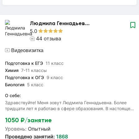
Людмила Геннадьев...
5.0
44
отзыва
Видеовизитка
Подготовка к ЕГЭ
11 класс
Химия
7-11 классы
Подготовка к ОГЭ
9 класс
Биология
5 класс
О себе:
Здравствуйте! Меня зовут Людмила Геннадьевна. Более
тридцати лет я работаю в сфере образования. В настоящее
время являюсь действующим экспертом ОГЭ по химии.
1050
₽/занятие
Моя цель — помочь ученикам систематизировать и
углубить знания, полученные в школе, а также успешно
Уровень:
Опытный
подготовиться к ОГЭ, ЕГЭ и ВПР. Я готова помочь
Проведено занятий:
1868
разобраться с домашними заданиями и подготовиться к