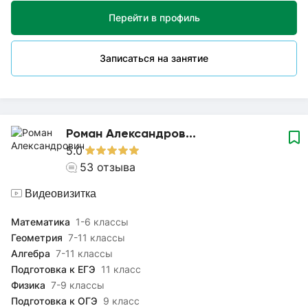
этому предмету.Стараюсь "все самое сложное" в
Перейти в профиль
математике объяснить простым понятным языком, тем
самым привить любовь к предмету.Мои ученики не боятся
математики и добиваются успехов в этой области! Имею
Записаться на занятие
опыт работы репетитором более 5 лет: восполняю пробелы
в знаниях и готовлю к ОГЭ по математике.
Роман Александров...
5.0
53
отзыва
Видеовизитка
Математика
1-6 классы
Геометрия
7-11 классы
Алгебра
7-11 классы
Подготовка к ЕГЭ
11 класс
Физика
7-9 классы
Подготовка к ОГЭ
9 класс