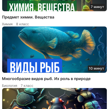
7 минут
Предмет химии. Вещества
Химия
8 класс
10 минут
Многообразие видов рыб. Их роль в природе
Биология
7 класс