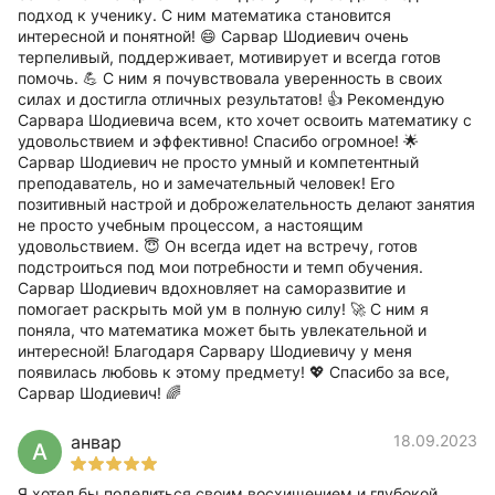
подход к ученику. С ним математика становится
интересной и понятной! 😄 Сарвар Шодиевич очень
терпеливый, поддерживает, мотивирует и всегда готов
помочь. 💪 С ним я почувствовала уверенность в своих
силах и достигла отличных результатов! 👍 Рекомендую
Сарвара Шодиевича всем, кто хочет освоить математику с
удовольствием и эффективно! Спасибо огромное! 🌟
Сарвар Шодиевич не просто умный и компетентный
преподаватель, но и замечательный человек! Его
позитивный настрой и доброжелательность делают занятия
не просто учебным процессом, а настоящим
удовольствием. 😇 Он всегда идет на встречу, готов
подстроиться под мои потребности и темп обучения.
Сарвар Шодиевич вдохновляет на саморазвитие и
помогает раскрыть мой ум в полную силу! 🚀 С ним я
поняла, что математика может быть увлекательной и
интересной! Благодаря Сарвару Шодиевичу у меня
появилась любовь к этому предмету! 💖 Спасибо за все,
Сарвар Шодиевич! 🌈
анвар
18.09.2023
А
Я хотел бы поделиться своим восхищением и глубокой