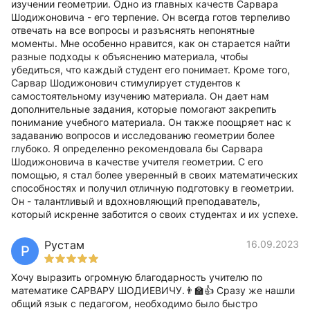
изучении геометрии. Одно из главных качеств Сарвара
Шодижоновича - его терпение. Он всегда готов терпеливо
отвечать на все вопросы и разъяснять непонятные
моменты. Мне особенно нравится, как он старается найти
разные подходы к объяснению материала, чтобы
убедиться, что каждый студент его понимает. Кроме того,
Сарвар Шодижонович стимулирует студентов к
самостоятельному изучению материала. Он дает нам
дополнительные задания, которые помогают закрепить
понимание учебного материала. Он также поощряет нас к
задаванию вопросов и исследованию геометрии более
глубоко. Я определенно рекомендовала бы Сарвара
Шодижоновича в качестве учителя геометрии. С его
помощью, я стал более уверенный в своих математических
способностях и получил отличную подготовку в геометрии.
Он - талантливый и вдохновляющий преподаватель,
который искренне заботится о своих студентах и их успехе.
Рустам
16.09.2023
Р
Хочу выразить огромную благодарность учителю по
математике САРВАРУ ШОДИЕВИЧУ.👨‍🏫👍 Сразу же нашли
общий язык с педагогом, необходимо было быстро