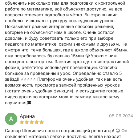
объяснить несколько тем для подготовки к контрольной
работе по математике, всё объясняет доступно, на все
вопросы отвечает подробно и чётко. Быстро выявил
пробелы, и сказал структуру последующих уроков.
Показывает разные интересные способы решения,
которые не объясняют нам в школе. Очень остался
доволен, и буду советовать только его при выборе
педагога по математике, своим знакомым и друзьям. Не
смотря что, тема большая, где в школе объясняют 45мин.
ему потребовалось буквально 15мин.🤩 Уроки с ним
проходят с восторгом. Занятия проходят в интерактивной
форме, репетитор использует презентации. Спасибо
большое за проведенный урок. Определённо ставлю 5
звёзд!!!⭐️⭐️⭐️⭐️⭐️ Платформа очень удобная, так как есть
возможность просмотра записей пройденных уроков
(кстати очень удобная функция), и есть другие готовые
видео уроки по которым можно самому многое чему
научиться🎓
Арина
05.06.2024
А
Сарвар Шодиевич просто потрясающий репетитор! 😊 Он
объясняет материал легко и доступно, всегда находит