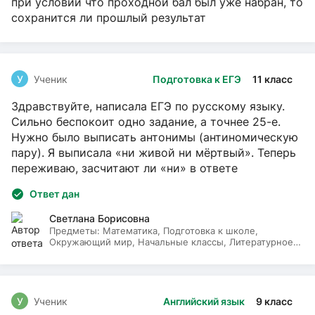
при условии что проходной бал был уже набран, то
сохранится ли прошлый результат
У
Ученик
Подготовка к ЕГЭ
11 класс
Здравствуйте, написала ЕГЭ по русскому языку.
Сильно беспокоит одно задание, а точнее 25-е.
Нужно было выписать антонимы (антиномическую
пару). Я выписала «ни живой ни мёртвый». Теперь
переживаю, засчитают ли «ни» в ответе
Ответ дан
Светлана Борисовна
Предметы:
Математика, Подготовка к школе,
Окружающий мир, Начальные классы, Литературное
чтение, Русский язык
У
Ученик
Английский язык
9 класс