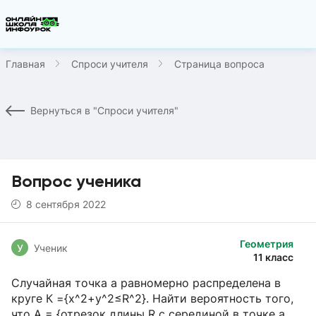
Главная
Спроси учителя
Страница вопроса
Вернуться в "Спроси учителя"
Вопрос ученика
8 сентября 2022
Геометрия
У
Ученик
11 класс
Случайная точка а равномерно распределена в
круге К ={х^2+у^2≤R^2}. Найти вероятность того,
что А = {отрезок длины R с серединой в точке а,