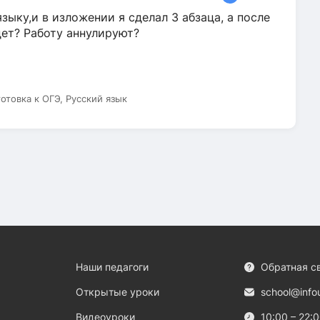
зыку,и в изложении я сделал 3 абзаца, а после
дет? Работу аннулируют?
готовка к ОГЭ, Русский язык
Наши педагоги
Обратная с
Открытые уроки
school@info
Видеоуроки
10:00 – 22: