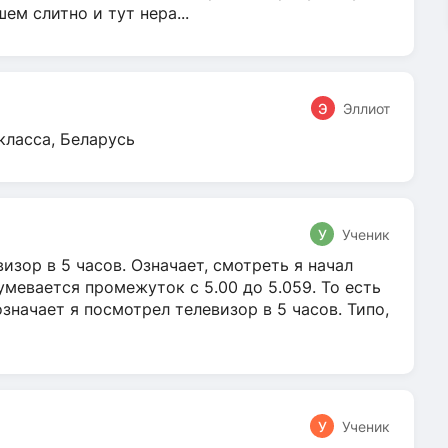
м слитно и тут нера...
Э
Эллиот
класса, Беларусь
У
Ученик
зор в 5 часов. Означает, смотреть я начал
умевается промежуток с 5.00 до 5.059. То есть
 означает я посмотрел телевизор в 5 часов. Типо,
У
Ученик