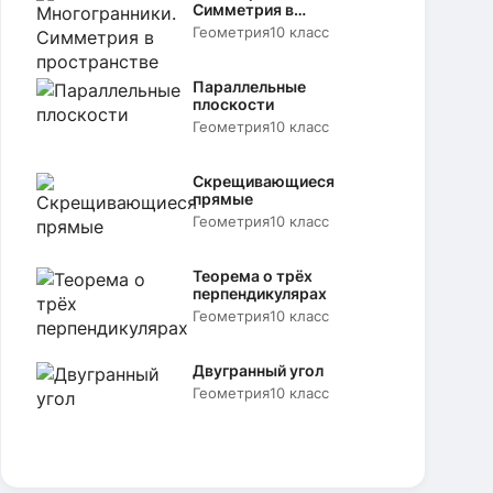
Симметрия в
пространстве
Геометрия
10 класс
Параллельные
плоскости
Геометрия
10 класс
Скрещивающиеся
прямые
Геометрия
10 класс
Теорема о трёх
перпендикулярах
Геометрия
10 класс
Двугранный угол
Геометрия
10 класс