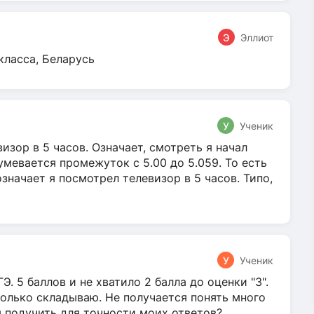
Э
Эллиот
класса, Беларусь
У
Ученик
зор в 5 часов. Означает, смотреть я начал
умевается промежуток с 5.00 до 5.059. То есть
 означает я посмотрел телевизор в 5 часов. Типо,
У
Ученик
Э. 5 баллов и не хватило 2 балла до оценки "3".
олько складываю. Не получается понять много
я подучить для точности моих ответов?