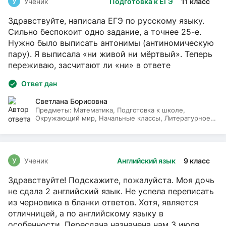
У
Ученик
Подготовка к ЕГЭ
11 класс
Здравствуйте, написала ЕГЭ по русскому языку.
Сильно беспокоит одно задание, а точнее 25-е.
Нужно было выписать антонимы (антиномическую
пару). Я выписала «ни живой ни мёртвый». Теперь
переживаю, засчитают ли «ни» в ответе
Ответ дан
Светлана Борисовна
Предметы:
Математика, Подготовка к школе,
Окружающий мир, Начальные классы, Литературное
чтение, Русский язык
У
Ученик
Английский язык
9 класс
Здравствуйте! Подскажите, пожалуйста. Моя дочь
не сдала 2 английский язык. Не успела переписать
из черновика в бланки ответов. Хотя, является
отличницей, а по английскому языку в
особенности. Пересдача назначена нам 3 июля.