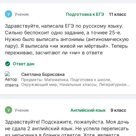
У
Ученик
Подготовка к ЕГЭ
11 класс
Здравствуйте, написала ЕГЭ по русскому языку.
Сильно беспокоит одно задание, а точнее 25-е.
Нужно было выписать антонимы (антиномическую
пару). Я выписала «ни живой ни мёртвый». Теперь
переживаю, засчитают ли «ни» в ответе
Ответ дан
Светлана Борисовна
Предметы:
Математика, Подготовка к школе,
Окружающий мир, Начальные классы, Литературное
чтение, Русский язык
У
Ученик
Английский язык
9 класс
Здравствуйте! Подскажите, пожалуйста. Моя дочь
не сдала 2 английский язык. Не успела переписать
из черновика в бланки ответов. Хотя, является