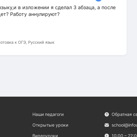
зыку,и в изложении я сделал 3 абзаца, а после
дет? Работу аннулируют?
готовка к ОГЭ, Русский язык
Наши педагоги
Обратная с
Открытые уроки
school@info
Видеоуроки
10:00 – 22: