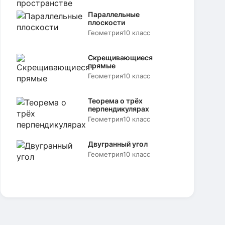
Параллельные
плоскости
Геометрия
10 класс
Скрещивающиеся
прямые
Геометрия
10 класс
Теорема о трёх
перпендикулярах
Геометрия
10 класс
Двугранный угол
Геометрия
10 класс