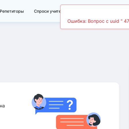
Репетиторы
Спроси учителя
Видеоуроки
Ошибка: Вопрос c uuid " 4
на