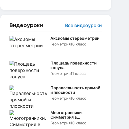
Видеоуроки
Все видеоуроки
Аксиомы стереометрии
Геометрия
10 класс
Площадь поверхности
конуса
Геометрия
11 класс
Параллельность прямой
и плоскости
Геометрия
10 класс
Многогранники.
Симметрия в
пространстве
Геометрия
10 класс