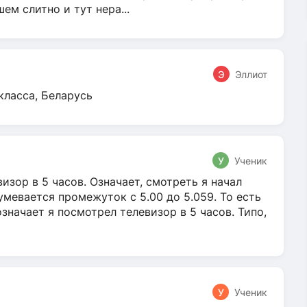
м слитно и тут нера...
Э
Эллиот
класса, Беларусь
У
Ученик
зор в 5 часов. Означает, смотреть я начал
умевается промежуток с 5.00 до 5.059. То есть
 означает я посмотрел телевизор в 5 часов. Типо,
У
Ученик