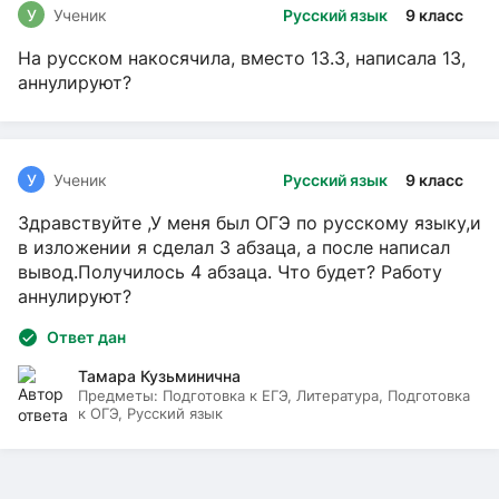
У
Ученик
Русский язык
9 класс
На русском накосячила, вместо 13.3, написала 13,
аннулируют?
У
Ученик
Русский язык
9 класс
Здравствуйте ,У меня был ОГЭ по русскому языку,и
в изложении я сделал 3 абзаца, а после написал
вывод.Получилось 4 абзаца. Что будет? Работу
аннулируют?
Ответ дан
Тамара Кузьминична
Предметы:
Подготовка к ЕГЭ, Литература, Подготовка
к ОГЭ, Русский язык