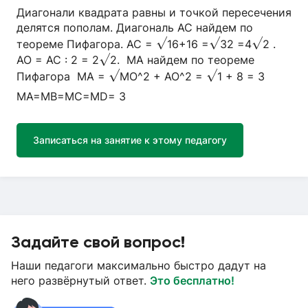
Диагонали квадрата равны и точкой пересечения
делятся пополам. Диагональ АС найдем по
√
√
√
теореме Пифагора. АС =
16+16 =
32 =4
2 .
√
АО = АС : 2 = 2
2. МА найдем по теореме
√
√
Пифагора МА =
МO^2 + AO^2 =
1 + 8 = 3
MA=MB=MC=MD= 3
Записаться на занятие к этому педагогу
Задайте свой вопрос!
Наши педагоги максимально быстро дадут на
него развёрнутый ответ.
Это бесплатно!