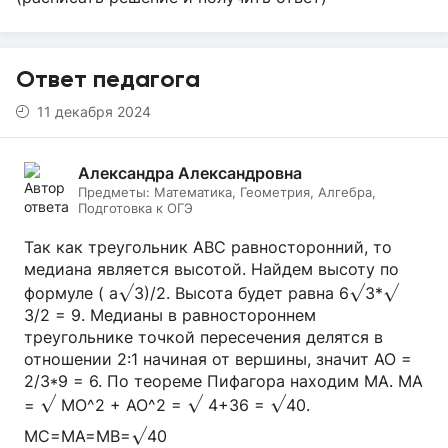
Ответ педагога
11 декабря 2024
Александра Александровна
Предметы:
Математика, Геометрия, Алгебра,
Подготовка к ОГЭ
Так как треугольник АВС равносторонний, то
медиана является высотой. Найдем высоту по
√
√
√
формуле ( а
3)/2. Высота будет равна 6
3*
3/2 = 9. Медианы в равностороннем
треугольнике точкой пересечения делятся в
отношении 2:1 начиная от вершины, значит АО =
2/3*9 = 6. По теореме Пифагора находим МА. МА
√
√
√
=
МО^2 + АО^2 =
4+36 =
40.​
√
МС=МА=МВ=
40