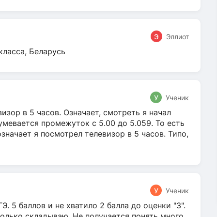
Э
Эллиот
класса, Беларусь
У
Ученик
зор в 5 часов. Означает, смотреть я начал
умевается промежуток с 5.00 до 5.059. То есть
 означает я посмотрел телевизор в 5 часов. Типо,
У
Ученик
Э. 5 баллов и не хватило 2 балла до оценки "3".
олько складываю. Не получается понять много