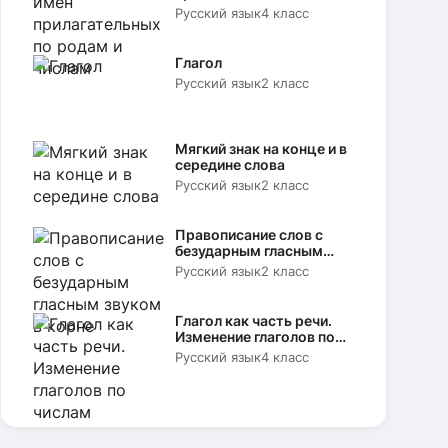
родам и числам
Русский язык
4 класс
Глагол
Русский язык
2 класс
Мягкий знак на конце и в
середине слова
Русский язык
2 класс
Правописание слов с
безударным гласным
звуком в корне
Русский язык
2 класс
Глагол как часть речи.
Изменение глаголов по
числам
Русский язык
4 класс