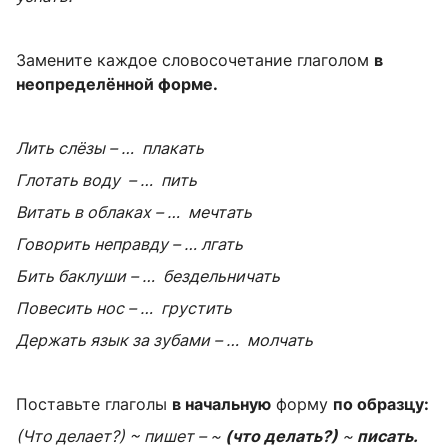
Замените каждое словосочетание глаголом
в
неопределённой форме.
Лить слёзы – … плакать
Глотать воду – … пить
Витать в облаках – … мечтать
Говорить неправду – … лгать
Бить баклуши – … бездельничать
Повесить нос – … грустить
Держать язык за зубами – … молчать
Поставьте глаголы
в начальную
форму
по образцу:
(Что делает?) ~ пишет – ~
(что делать?)
~
писать.