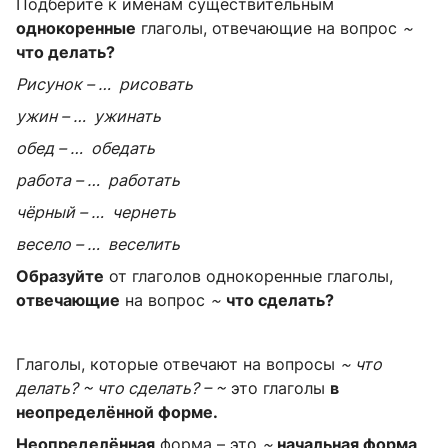
Подберите к именам существительным
однокоренные
глаголы, отвечающие на вопрос
~
что делать?
Рисунок – … рисовать
ужин – … ужинать
обед – … обедать
работа – … работать
чёрный – … чернеть
весело – … веселить
Образуйте
от глаголов однокоренные глаголы,
отвечающие
на вопрос
~
что сделать?
Глаголы, которые отвечают на вопросы
~
что
делать? ~ что сделать? – ~
это глаголы
в
неопределённой форме.
Неопределённая
форма – это
~
начальная форма