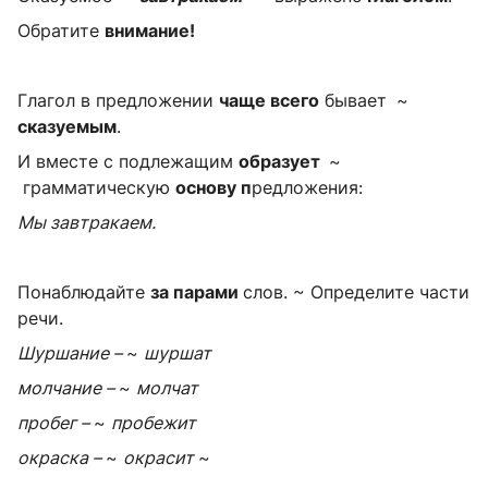
Обратите
внимание!
Глагол в пред­ложении
чаще всего
бывает
~
сказуемым
.
И вместе с подлежащим
образует
~
грамматическую
основу
п
редложения:
Мы завтракаем.
Понаблюдайте
за парами
слов. ~ Определите части
речи.
Шуршание –
~
шуршат
молчание –
~
молчат
пробег –
~
пробежит
окраска –
~
окрасит
~