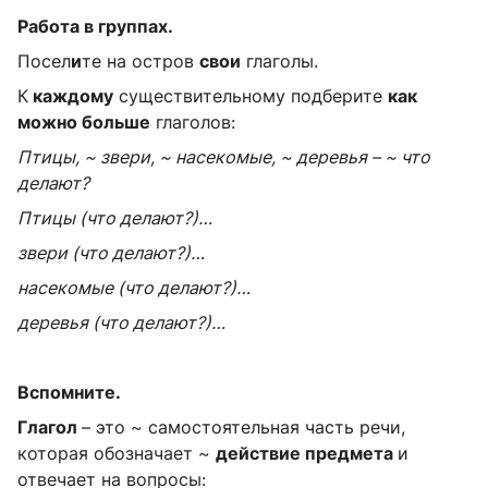
Работа в группах.
Посел
и
те на остров
свои
глаголы.
К
каждому
существительному подберите
как
можно больше
глаголов:
Птицы, ~ звери, ~ насекомые, ~ деревья – ~ что
делают?
Птицы (что делают?)…
звери (что делают?)…
насекомые (что делают?)…
деревья (что делают?)…
Вспомните.
Глагол
– это ~ самостоятельная часть речи,
которая обозначает ~
действие предмета
и
отвечает на вопросы: