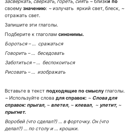
засверкать, сверкать, го­реть, сиять ~
близк
и
по
своему
значению
:
~
излу­чать яркий свет, блеск,
~
отражать свет.
Запишите эти глаголы.
Подберите к глаголам
синонимы.
Бороться
– …
сражаться
Говорить
– …
беседовать
Заботиться
– …
беспокоиться
Рисовать
– …
изображать
Вставьте в текст
подходящие по смыслу
глаголы.
~
Используйте слова
для справок:
~
Слова для
справок: прыгал,
~
влетел,
~
клевал,
~
улетит,
~
прыгнет.
Воробей (что сделал?) … в форточку. Он (что
делал?) … по столу и … крошки.