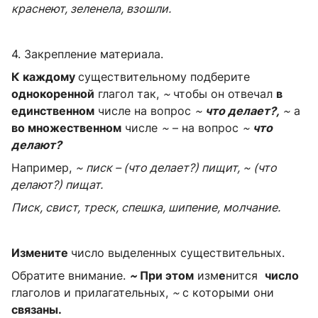
краснеют, зеленела, взошли.
4. Закрепление материала.
К каждому
существительному подберите
однокоренной
глагол так,
~
чтобы он отвечал
в
единственном
числе на вопрос
~
что делает?,
~
а
во множественном
числе
~
– на вопрос
~
что
делают?
Например,
~ писк – (что делает?) пищит, ~ (что
делают?) пищат.
Писк, свист, треск, спешка, шипение, молчание.
Измените
число выделенных существительных.
Обратите внимание.
~
При этом
изм
е
нится
число
глаголов и прилагательных,
~
с которыми они
связаны.