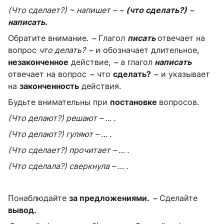
(Что сделает?) ~ напишет – ~
(что сделать?)
~
написать.
Обратите внимание.
~
Глагол
писать
отвечает на
вопрос
что делать?
~
и обозна­чает длительное,
незаконченное
действие,
~
а глагол
написать
отвечает на вопрос
~
что
сделать?
~
и указывает
на
законченность
действия.
Будьте внимательны при
постановке
вопросов.
(Что делают?) решают – … .
(Что делают?) гуляют – … .
(Что сделает?) прочитает – … .
(Что сделала?) сверкнула – … .
Понаблюдайте
за предложениями.
~
Сделайте
вывод.