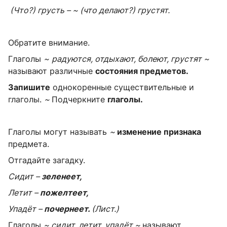
(Что?) грусть – ~ (что делают?) грустят.
Обратите внимание.
Глаголы
~
радуются, отдыхают, болеют, грустят
~
называют различные
состояния предметов.
Запишите
однокоренные существительные и
глаголы.
~
Подчеркните
глаголы.
Глаголы могут называть
~
изменение признака
предмета.
Отгадайте загадку.
Сидит –
зеленеет,
Летит –
пожелтеет,
Упадёт –
почернеет.
(Лист.)
Глаголы
~ сидит, летит, упадёт ~
называют