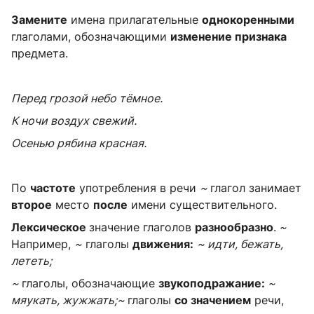
Замените
имена прилагательные
однокоренными
глаголами, обозначающими
изменение признака
предмета.
Перед грозой небо тёмное.
К ночи воздух свежий.
Осенью рябина красная.
По
частоте
употребления в речи
~
глагол занимает
второе
место
после
имени существительного.
Лексическое
значение глаголов
разнообразно
.
~
Например,
~
глаголы
движения:
~ идти, бежать,
лететь;
~
глаголы, обозначающие
звукоподражание:
~
мяукать, жужжать;~
глаголы
со значением
речи,