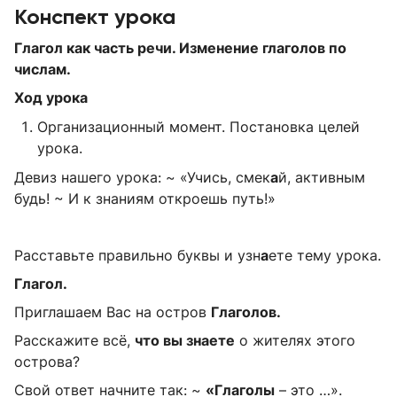
Конспект урока
Глагол как часть речи. Изменение глаголов по
числам.
Ход урока
Организационный момент. Постановка целей
урока.
Девиз нашего урока: ~ «Учись, смек
а
й, активным
будь! ~ И к знаниям откроешь путь!»
Расставьте правильно буквы и узн
а
ете тему урока.
Глагол.
Приглашаем Вас на остров
Глаголов.
Расскажите всё,
что вы знаете
о жителях этого
острова?
Свой ответ начните так: ~
«Глаголы
– это …».