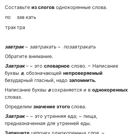
Составьте
из слогов
однокоренные слова.
по
зав
кать
трак
тра
завтрак
~
завтракать
~
позавтракать
Обратите внимание.
Завтрак
–
~ это
словарное
слово.
~ Написание
буквы
а
, обозначающей
непроверяемый
безударный гласный, надо
запомнить.
Написание буквы
а
сохраняется и в
однокоренных
словах.
Определим
значение этого
слова.
Завтрак
– ~ это утренняя еда; ~ пища,
предназначенная для утренней еды.
Запишите
цепочку однокоренных слов.
~