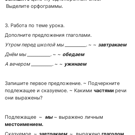
Выделите орфограммы.
3. Работа по теме урока.
Дополните предложения глаголами.
Утром перед школой мы __________.
~ ~
завтракаем
Днём мы ___________.
~ ~
обедаем
А вечером __________.
~ ~
ужинаем
Запишите первое предложение. ~ Подчеркните
подлежащее и сказуемое. ~ Какими
частями
речи
они выражены?
Подлежащее
~
мы
~ выражено личным
местоимением.
Сказуемое
~
завтракаем
~ выражено
глаголом
.