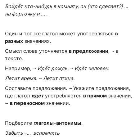
Войдёт кто-нибудь в комнату, он (что сделает?) …
на форточку и … .
Один и тот же глагол может употребляться
в
разных
значениях.
Смысл слова уточняется
в предложении
,
~
в
тексте.
Например,
~ Идёт дождь. ~ Идёт человек.
Летит время. ~ Летит птица.
Составьте предложения.
~
Укажите предложения,
где глагол
идёт
употребляется
в прямом
значении,
~
в переносном
значении.
Подберите
глаголы-антонимы
.
Забыть –… вспомнить