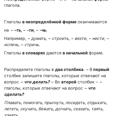
глагола.
Глаголы
в неопределённой форме
оканчиваются
на
~
–ть,
~
-ти,
~
-чь.
Например,
~ думать, ~ строить, ~ везти, ~ нести, ~
испечь, ~ стричь.
Глаголы
в словарях
даются
в начальной
форме.
Распределите глаголы в
два столбика
.
~
В
первый
столбик запишите глаголы, которые отвечают на
вопрос
~
что делать?
~
Во
второй
столбик –
~
глаголы, которые отвечают на вопрос
~
что
сделать?
Плавать, помогать, прыгнуть, посидеть, отдыхать,
лететь, скучать, бежать, догнать, сказать, таять,
узнать.