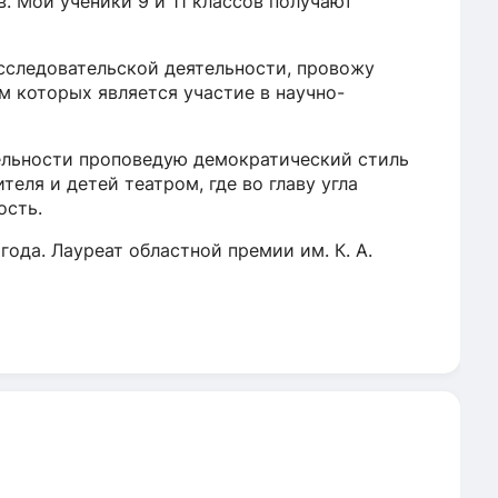
. Мои ученики 9 и 11 классов получают
сследовательской деятельности, провожу
м которых является участие в научно-
тельности проповедую демократический стиль
еля и детей театром, где во главу угла
ость.
ода. Лауреат областной премии им. К. А.