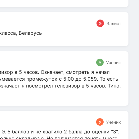
Э
Эллиот
класса, Беларусь
У
Ученик
зор в 5 часов. Означает, смотреть я начал
умевается промежуток с 5.00 до 5.059. То есть
 означает я посмотрел телевизор в 5 часов. Типо,
У
Ученик
Э. 5 баллов и не хватило 2 балла до оценки "3".
олько складываю. Не получается понять много