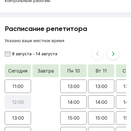
контрольным работам.
Расписание репетитора
Указано ваше местное время
8 августа
-
14 августа
Сегодня
Завтра
Пн 10
Вт 11
Ср 
11:00
13:00
13:00
13:
12:00
14:00
14:00
14:
13:00
15:00
15:00
15: