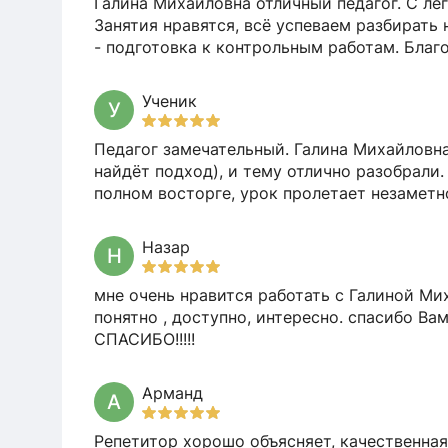
Галина Михайловна отличный педагог. С ле
Занятия нравятся, всё успеваем разбирать 
- подготовка к контрольным работам. Благ
Ученик
У
Педагог замечательный. Галина Михайловна
найдёт подход), и тему отлично разобрали
полном восторге, урок пролетает незаметн
Назар
Н
мне очень нравится работать с Галиной Мих
понятно , доступно, интересно. спасибо Вам
СПАСИБО!!!!!
Арманд
А
Репетитор хорошо объясняет, качественная