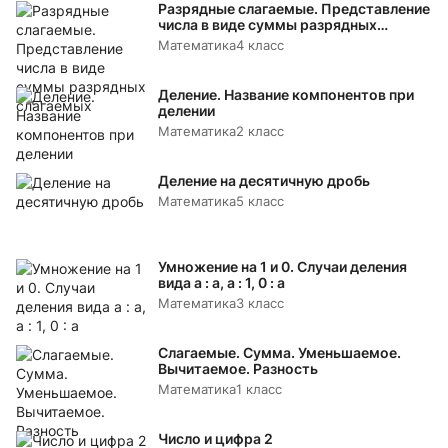
Разрядные слагаемые. Представление
числа в виде суммы разрядных
слагаемых
Математика
4 класс
Деление. Название компонентов при
делении
Математика
2 класс
Деление на десятичную дробь
Математика
5 класс
Умножение на 1 и 0. Случаи деления
вида а : а, а : 1, 0 : а
Математика
3 класс
Слагаемые. Сумма. Уменьшаемое.
Вычитаемое. Разность
Математика
1 класс
Число и цифра 2