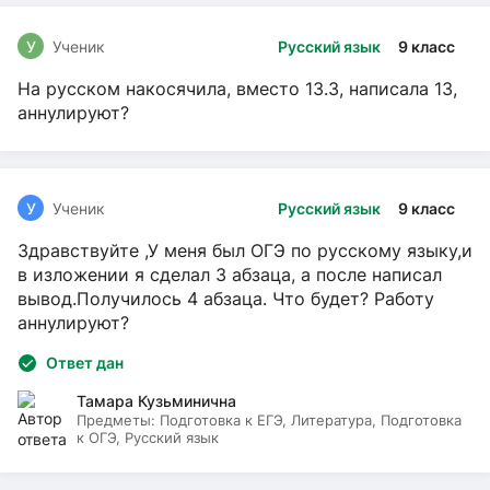
У
Ученик
Русский язык
9 класс
На русском накосячила, вместо 13.3, написала 13,
аннулируют?
У
Ученик
Русский язык
9 класс
Здравствуйте ,У меня был ОГЭ по русскому языку,и
в изложении я сделал 3 абзаца, а после написал
вывод.Получилось 4 абзаца. Что будет? Работу
аннулируют?
Ответ дан
Тамара Кузьминична
Предметы:
Подготовка к ЕГЭ, Литература, Подготовка
к ОГЭ, Русский язык