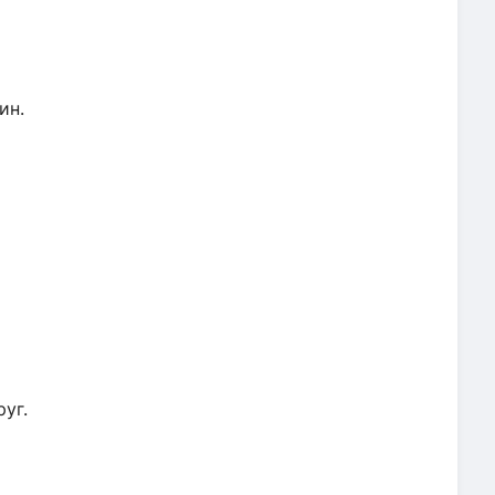
ин.
руг.