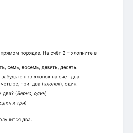
 прямом порядке. На счёт 2 – хлопните в
сть, семь, восемь, девять, десять.
 забудьте про хлопок на счёт два.
 четыре, три, два (
хлопок
), один.
 два? (
Верно, один
)
один и три
)
олучится два.