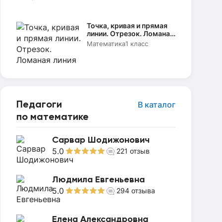
Точка, кривая и прямая
линии. Отрезок. Ломаная
линия
Математика
1 класс
Педагоги
В каталог
по математике
Сарвар Шодижонович
5.0
221
отзыв
Людмила Евгеньевна
5.0
294
отзыва
Елена Александровна