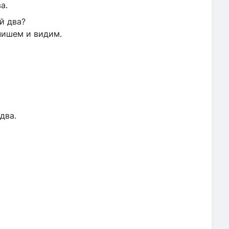
а.
й два?
пишем и видим.
два.