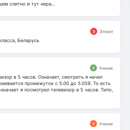
м слитно и тут нера...
Э
Эллиот
класса, Беларусь
У
Ученик
зор в 5 часов. Означает, смотреть я начал
умевается промежуток с 5.00 до 5.059. То есть
 означает я посмотрел телевизор в 5 часов. Типо,
У
Ученик