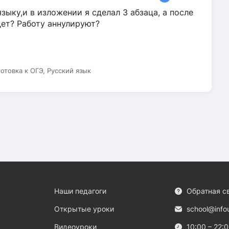
зыку,и в изложении я сделал 3 абзаца, а после
дет? Работу аннулируют?
готовка к ОГЭ, Русский язык
Наши педагоги
Обратная с
Открытые уроки
school@info
Видеоуроки
10:00 – 22: