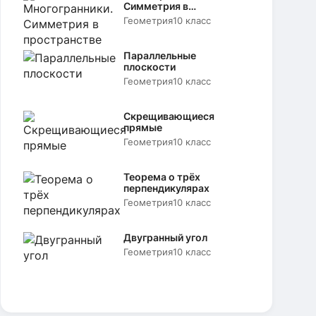
Симметрия в
пространстве
Геометрия
10 класс
Параллельные
плоскости
Геометрия
10 класс
Скрещивающиеся
прямые
Геометрия
10 класс
Теорема о трёх
перпендикулярах
Геометрия
10 класс
Двугранный угол
Геометрия
10 класс