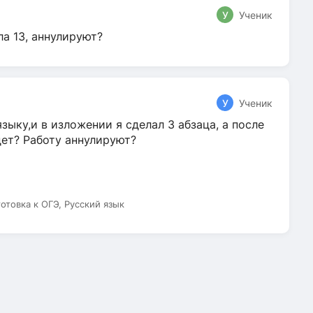
У
Ученик
ла 13, аннулируют?
У
Ученик
зыку,и в изложении я сделал 3 абзаца, а после
дет? Работу аннулируют?
готовка к ОГЭ, Русский язык