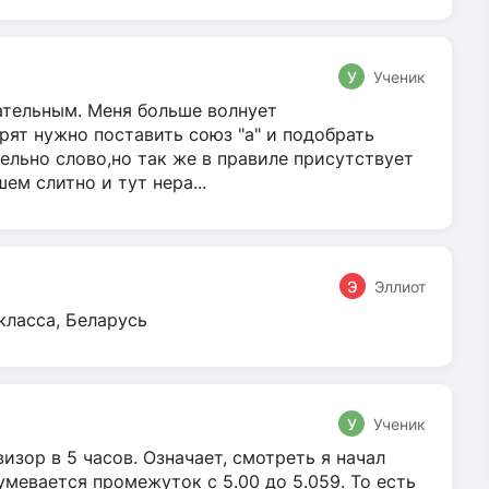
У
Ученик
гательным. Меня больше волнует
ят нужно поставить союз "а" и подобрать
ельно слово,но так же в правиле присутствует
м слитно и тут нера...
Э
Эллиот
класса, Беларусь
У
Ученик
зор в 5 часов. Означает, смотреть я начал
умевается промежуток с 5.00 до 5.059. То есть