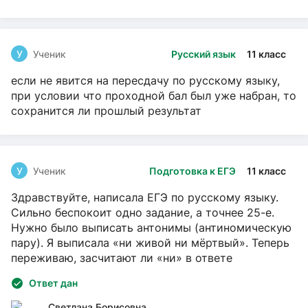
У
Ученик
Русский язык
11 класс
если не явится на пересдачу по русскому языку,
при условии что проходной бал был уже набран, то
сохранится ли прошлый результат
У
Ученик
Подготовка к ЕГЭ
11 класс
Здравствуйте, написала ЕГЭ по русскому языку.
Сильно беспокоит одно задание, а точнее 25-е.
Нужно было выписать антонимы (антиномическую
пару). Я выписала «ни живой ни мёртвый». Теперь
переживаю, засчитают ли «ни» в ответе
Ответ дан
Светлана Борисовна