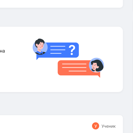
на
У
Ученик