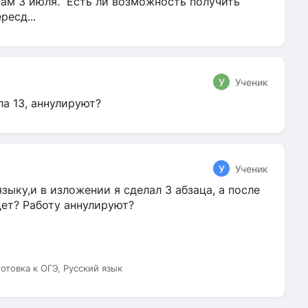
нам 3 июля. Есть ли возможность получить
ресд...
У
Ученик
ла 13, аннулируют?
У
Ученик
зыку,и в изложении я сделал 3 абзаца, а после
дет? Работу аннулируют?
готовка к ОГЭ, Русский язык