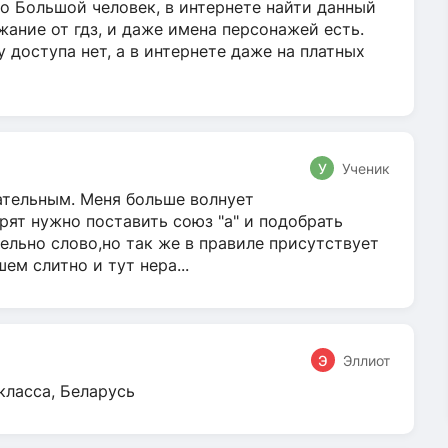
о Большой человек, в интернете найти данный
жание от гдз, и даже имена персонажей есть.
у доступа нет, а в интернете даже на платных
У
Ученик
гательным. Меня больше волнует
ят нужно поставить союз "а" и подобрать
ельно слово,но так же в правиле присутствует
м слитно и тут нера...
Э
Эллиот
класса, Беларусь