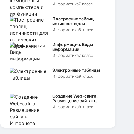
функции
Информатика
7 класс
Построение таблиц
истинности для
логических выражений
Информатика
8 класс
Информация. Виды
информации
Информатика
7 класс
Электронные таблицы
Информатика
9 класс
Создание Web-сайта.
Размещение сайта в
Интернете
Информатика
9 класс