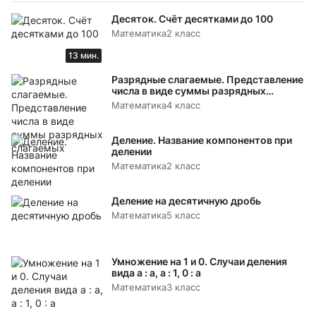
Десяток. Счёт десятками до 100
Математика
2 класс
13 мин.
Разрядные слагаемые. Представление
числа в виде суммы разрядных
слагаемых
Математика
4 класс
Деление. Название компонентов при
делении
Математика
2 класс
Деление на десятичную дробь
Математика
5 класс
Умножение на 1 и 0. Случаи деления
вида а : а, а : 1, 0 : а
Математика
3 класс