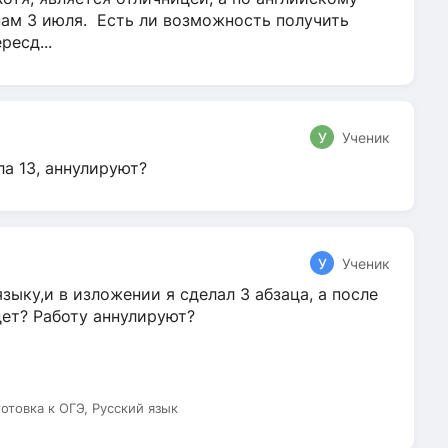
нам 3 июля. Есть ли возможность получить
ресд...
У
Ученик
ла 13, аннулируют?
У
Ученик
зыку,и в изложении я сделал 3 абзаца, а после
дет? Работу аннулируют?
готовка к ОГЭ, Русский язык