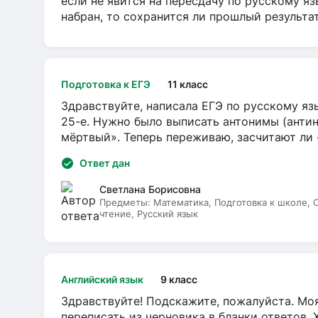
если не явится на пересдачу по русскому яз
набран, то сохранится ли прошлый результа
Подготовка к ЕГЭ
11 класс
Здравствуйте, написала ЕГЭ по русскому язы
25-е. Нужно было выписать антонимы (антин
мёртвый». Теперь переживаю, засчитают ли
Ответ дан
Светлана Борисовна
Предметы:
Математика, Подготовка к школе,
чтение, Русский язык
Английский язык
9 класс
Здравствуйте! Подскажите, пожалуйста. Моя
переписать из черновика в бланки ответов. 