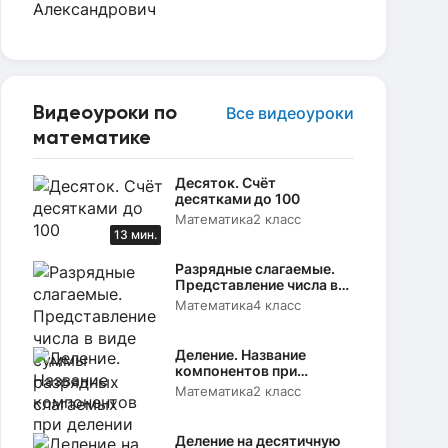
Видеоуроки по
Все видеоуроки
математике
Десяток. Счёт
десятками до 100
Математика
2 класс
13 мин.
Разрядные слагаемые.
Представление числа в
виде суммы разрядных
Математика
4 класс
слагаемых
Деление. Название
компонентов при
делении
Математика
2 класс
Деление на десятичную