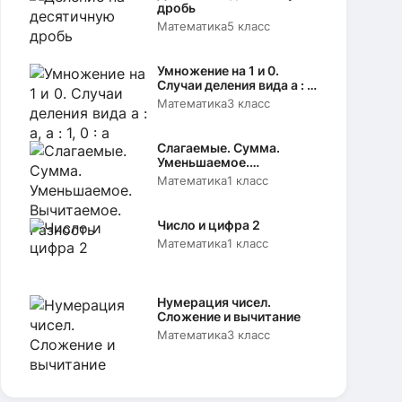
дробь
Математика
5 класс
Умножение на 1 и 0.
Случаи деления вида а : а,
а : 1, 0 : а
Математика
3 класс
Слагаемые. Сумма.
Уменьшаемое.
Вычитаемое. Разность
Математика
1 класс
Число и цифра 2
Математика
1 класс
Нумерация чисел.
Сложение и вычитание
Математика
3 класс