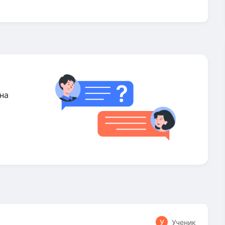
на
У
Ученик