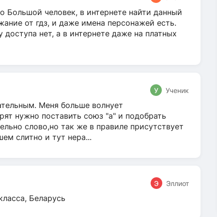
о Большой человек, в интернете найти данный
жание от гдз, и даже имена персонажей есть.
у доступа нет, а в интернете даже на платных
У
Ученик
гательным. Меня больше волнует
ят нужно поставить союз "а" и подобрать
ельно слово,но так же в правиле присутствует
м слитно и тут нера...
Э
Эллиот
класса, Беларусь