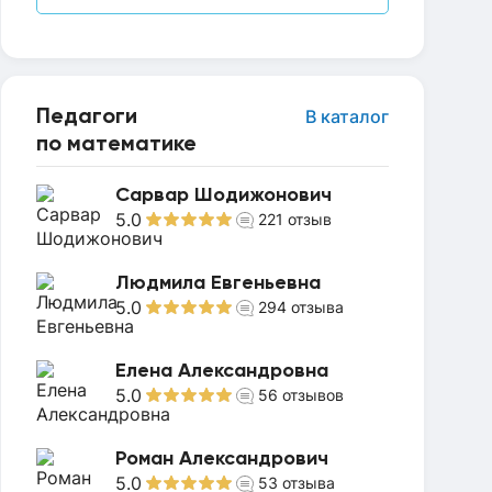
Педагоги
В каталог
по математике
Сарвар Шодижонович
5.0
221
отзыв
Людмила Евгеньевна
5.0
294
отзыва
Елена Александровна
5.0
56
отзывов
Роман Александрович
5.0
53
отзыва