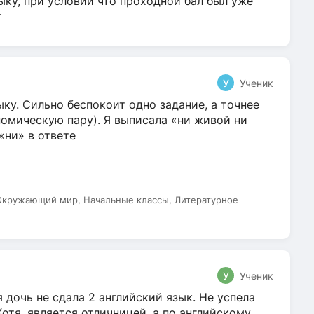
ыку, при условии что проходной бал был уже
т
У
Ученик
ку. Сильно беспокоит одно задание, а точнее
омическую пару). Я выписала «ни живой ни
 «ни» в ответе
 Окружающий мир, Начальные классы, Литературное
У
Ученик
 дочь не сдала 2 английский язык. Не успела
Хотя, является отличницей, а по английскому