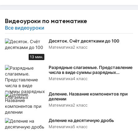
Видеоуроки по математике
Все видеоуроки
Десяток. Счёт десятками до 100
Математика
2 класс
13 мин.
Разрядные слагаемые. Представление
числа в виде суммы разрядных
слагаемых
Математика
4 класс
Деление. Название компонентов при
делении
Математика
2 класс
Деление на десятичную дробь
Математика
5 класс