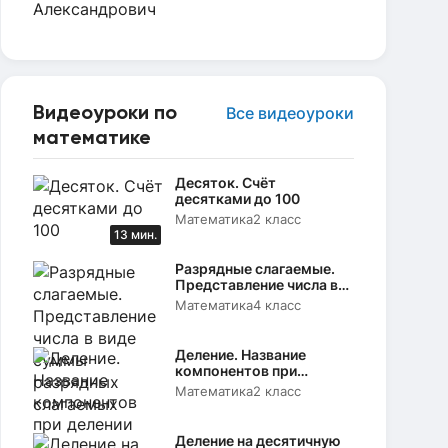
Видеоуроки по
Все видеоуроки
математике
Десяток. Счёт
десятками до 100
Математика
2 класс
13 мин.
Разрядные слагаемые.
Представление числа в
виде суммы разрядных
Математика
4 класс
слагаемых
Деление. Название
компонентов при
делении
Математика
2 класс
Деление на десятичную