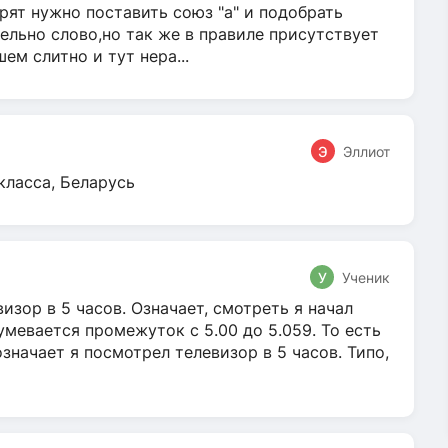
ят нужно поставить союз "а" и подобрать
ельно слово,но так же в правиле присутствует
м слитно и тут нера...
Э
Эллиот
класса, Беларусь
У
Ученик
зор в 5 часов. Означает, смотреть я начал
умевается промежуток с 5.00 до 5.059. То есть
 означает я посмотрел телевизор в 5 часов. Типо,