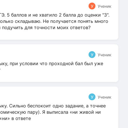
У
Ученик
Э. 5 баллов и не хватило 2 балла до оценки "3".
олько складываю. Не получается понять много
я подучить для точности моих ответов?
У
Ученик
ыку, при условии что проходной бал был уже
т
У
Ученик
ку. Сильно беспокоит одно задание, а точнее
омическую пару). Я выписала «ни живой ни
 «ни» в ответе