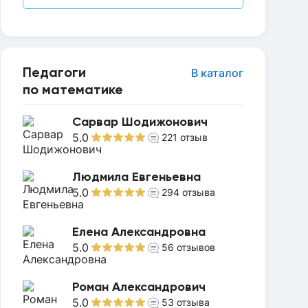
Педагоги
В каталог
по математике
Сарвар Шодижонович
5.0
221
отзыв
Людмила Евгеньевна
5.0
294
отзыва
Елена Александровна
5.0
56
отзывов
Роман Александрович
5.0
53
отзыва