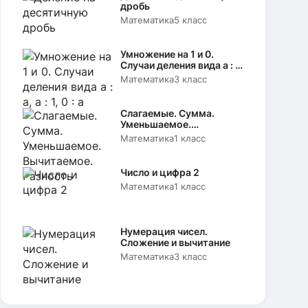
дробь
Математика
5 класс
Умножение на 1 и 0.
Случаи деления вида а : а,
а : 1, 0 : а
Математика
3 класс
Слагаемые. Сумма.
Уменьшаемое.
Вычитаемое. Разность
Математика
1 класс
Число и цифра 2
Математика
1 класс
Нумерация чисел.
Сложение и вычитание
Математика
3 класс