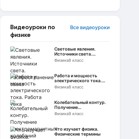
Видеоуроки по
Все видеоуроки
физике
Световые явления.
Источники света.
Распространение света
Физика
8 класс
Работа и мощность
электрического тока.
Работа тока
Физика
8 класс
Колебательный контур.
Получение
электромагнитных
Физика
9 класс
колебаний
Что изучает физика.
Физические термины