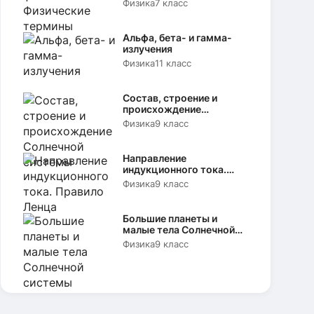
Физика
7 класс
Альфа, бета- и гамма-
излучения
Физика
11 класс
Состав, строение и
происхождение
Солнечной системы
Физика
9 класс
Направление
индукционного тока.
Правило Ленца
Физика
9 класс
Большие планеты и
малые тела Солнечной
системы
Физика
9 класс