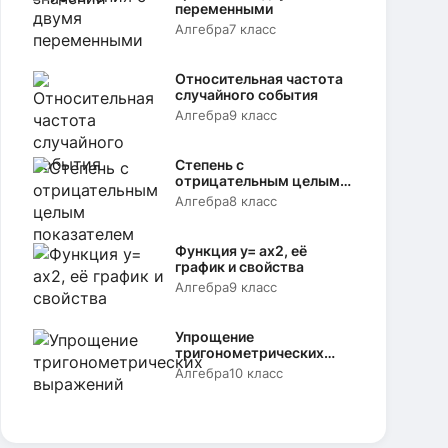
переменными
Алгебра
7 класс
Относительная частота
случайного события
Алгебра
9 класс
Степень с
отрицательным целым
показателем
Алгебра
8 класс
Функция y= аx2, её
график и свойства
Алгебра
9 класс
Упрощение
тригонометрических
выражений
Алгебра
10 класс