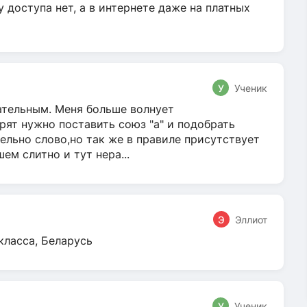
у доступа нет, а в интернете даже на платных
У
Ученик
гательным. Меня больше волнует
ят нужно поставить союз "а" и подобрать
ельно слово,но так же в правиле присутствует
м слитно и тут нера...
Э
Эллиот
класса, Беларусь
У
Ученик