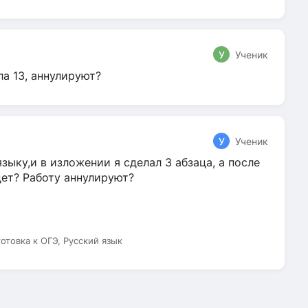
У
Ученик
ла 13, аннулируют?
У
Ученик
зыку,и в изложении я сделал 3 абзаца, а после
дет? Работу аннулируют?
готовка к ОГЭ, Русский язык