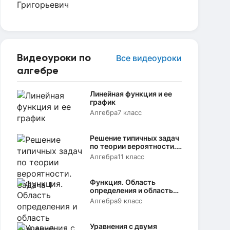
Видеоуроки по
Все видеоуроки
алгебре
Линейная функция и ее
график
Алгебра
7 класс
Решение типичных задач
по теории вероятности.
Задача 1
Алгебра
11 класс
Функция. Область
определения и область
значений
Алгебра
9 класс
Уравнения с двумя