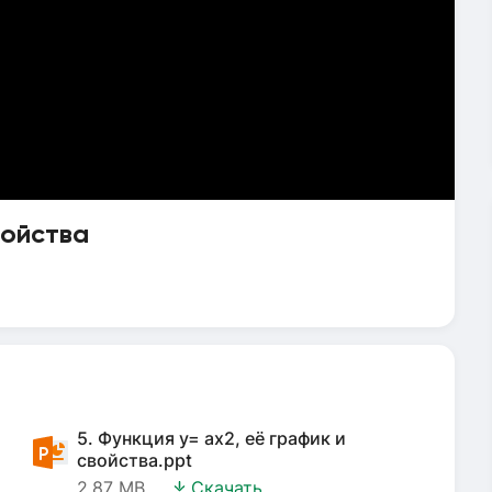
войства
5. Функция y= аx2, её график и
свойства.ppt
2.87 MB
Скачать