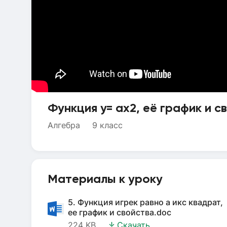
Функция y= аx2, её график и с
Алгебра
9 класс
Материалы к уроку
5. Функция игрек равно а икс квадрат,
ее график и свойства.doc
224 KB
Скачать