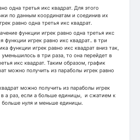
но одна третья икс квадрат. Для этого
очки по данным координатам и соединив их
грек равно одна третья икс квадрат.
ачение функции игрек равно одна третья икс
 функции игрек равно икс квадрат.. в три
ика функции игрек равно икс квадрат вниз так,
 уменьшилось в три раза, то она перейдет в
ретья икс квадрат. Таким образом, график
рат можно получить из параболы игрек равно
квадрат можно получить из параболы игрек
в а раз, если а больше единицы, и сжатием к
 а больше нуля и меньше единицы.