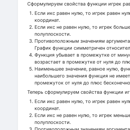
Сформулируем свойства функции игрек равн
Если икс равен нулю, то игрек равен ну
координат.
Если икс не равен нулю, то игрек больш
полуплоскости.
Противоположным значениям аргумента 
График функции симметричен относител
Функция убывает в промежутке от минус
возрастает в промежутке от нуля до пл
Наименьшее значение, равное нулю, фун
наибольшего значения функция не имеет
промежуток от нуля до плюс бесконечно
Теперь сформулируем свойства функции игр
Если икс равен нулю, то игрек равен ну
координат.
Если икс не равен нулю, то игрек мень
полуплоскости.
Противоположным значениям аргумента 