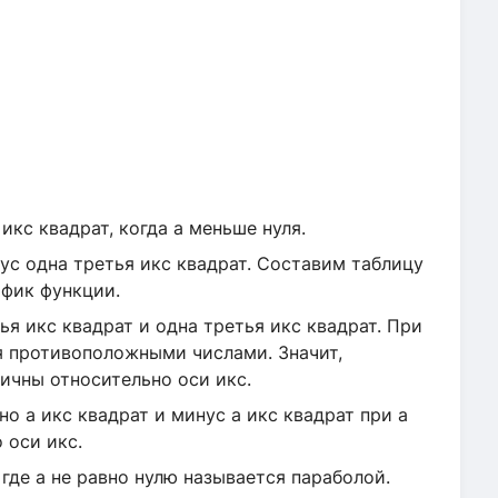
кс квадрат, когда а меньше нуля.
ус одна третья икс квадрат. Составим таблицу
афик функции.
я икс квадрат и одна третья икс квадрат. При
я противоположными числами. Значит,
чны относительно оси икс.
о а икс квадрат и минус а икс квадрат при а
 оси икс.
 где а не равно нулю называется параболой.