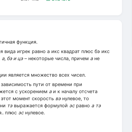
тичная функция.
 вида игрек равно а икс квадрат плюс бэ икс
,
а, бэ и цэ
– некоторые числа, причем
а
не
ии является множество всех чисел.
зависимость пути от времени при
ижется с ускорением
а
и к началу отсчета
в этот момент скорость
вэ
нулевое, то
ени
тэ
выражается формулой
эс
равно
а
тэ
э
.. плюс
эс
нулевое.