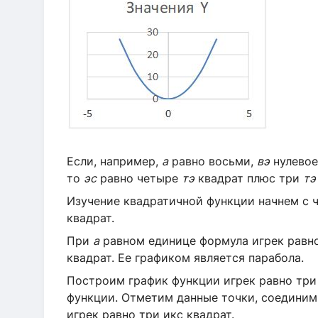
Если, например,
а
равно восьми,
вэ
нулевое
то
эс
равно четыре
тэ
квадрат плюс три
тэ
Изучение квадратичной функции начнем с ч
квадрат.
При
а
равном единице формула игрек равн
квадрат. Ее графиком является парабола.
Построим график функции игрек равно три 
функции. Отметим данные точки, соединим
игрек равно три икс квадрат.