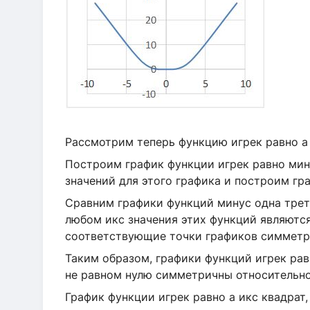
Рассмотрим теперь функцию игрек равно а и
Построим график функции игрек равно мин
значений для этого графика и построим гр
Сравним графики функций минус одна треть
любом икс значения этих функций являютс
соответствующие точки графиков симметри
Таким образом, графики функций игрек равн
не равном нулю симметричны относительно
График функции игрек равно а икс квадрат,