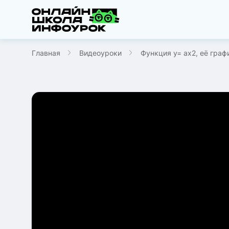
Главная
Видеоуроки
Функция y= аx2, её граф