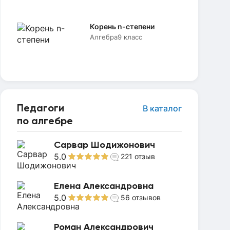
Корень n-степени
Алгебра
9 класс
Педагоги
В каталог
по алгебре
Сарвар Шодижонович
5.0
221
отзыв
Елена Александровна
5.0
56
отзывов
Роман Александрович