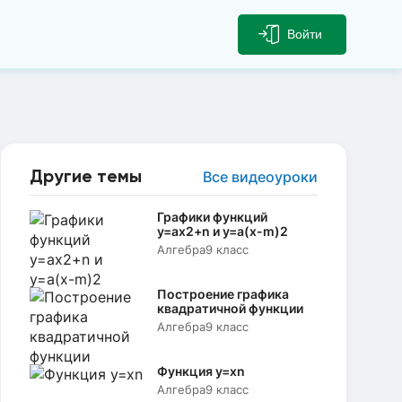
Войти
Другие темы
Все видеоуроки
Графики функций
y=ax2+n и y=a(x-m)2
Алгебра
9 класс
Построение графика
квадратичной функции
Алгебра
9 класс
Функция y=xn
Алгебра
9 класс