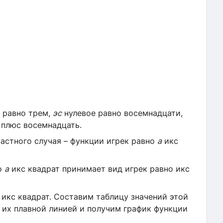
 равно трем,
эс
нулевое равно восемнадцати,
плюс восемнадцать.
астного случая – функции игрек равно
а
икс
о
а
икс квадрат принимает вид игрек равно икс
икс квадрат. Составим таблицу значений этой
 их плавной линией и получим график функции