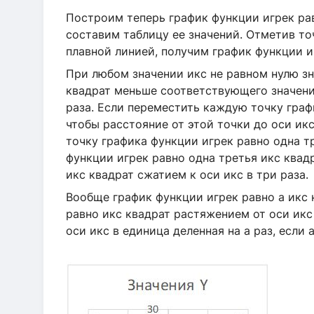
Построим теперь график функции игрек рав
составим таблицу ее значений. Отметив т
плавной линией, получим график функции и
При любом значении икс не равном нулю зн
квадрат меньше соответствующего значения
раза. Если переместить каждую точку граф
чтобы расстояние от этой точки до оси икс
точку графика функции игрек равно одна т
функции игрек равно одна третья икс квад
икс квадрат сжатием к оси икс в три раза.
Вообще график функции игрек равно а икс 
равно икс квадрат растяжением от оси икс 
оси икс в единица деленная на а раз, если