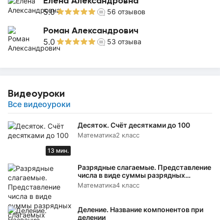
Елена Александровна
5.0
56
отзывов
Роман Александрович
5.0
53
отзыва
Видеоуроки
Все видеоуроки
Десяток. Счёт десятками до 100
Математика
2 класс
13 мин.
Разрядные слагаемые. Представление
числа в виде суммы разрядных
слагаемых
Математика
4 класс
Деление. Название компонентов при
делении