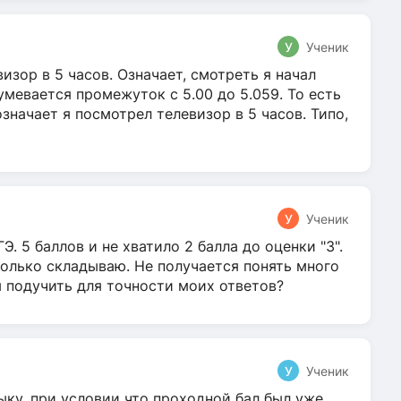
У
Ученик
зор в 5 часов. Означает, смотреть я начал
умевается промежуток с 5.00 до 5.059. То есть
 означает я посмотрел телевизор в 5 часов. Типо,
У
Ученик
Э. 5 баллов и не хватило 2 балла до оценки "3".
олько складываю. Не получается понять много
я подучить для точности моих ответов?
У
Ученик
ыку, при условии что проходной бал был уже