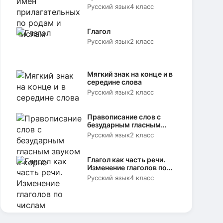
родам и числам
Русский язык
4 класс
Глагол
Русский язык
2 класс
Мягкий знак на конце и в
середине слова
Русский язык
2 класс
Правописание слов с
безударным гласным
звуком в корне
Русский язык
2 класс
Глагол как часть речи.
Изменение глаголов по
числам
Русский язык
4 класс