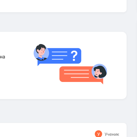
на
У
Ученик