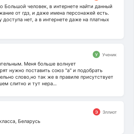
о Большой человек, в интернете найти данный
жание от гдз, и даже имена персонажей есть.
у доступа нет, а в интернете даже на платных
У
Ученик
гательным. Меня больше волнует
ят нужно поставить союз "а" и подобрать
ельно слово,но так же в правиле присутствует
м слитно и тут нера...
Э
Эллиот
класса, Беларусь