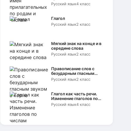
родам и числам
Русский язык
4 класс
Глагол
Русский язык
2 класс
Мягкий знак на конце и в
середине слова
Русский язык
2 класс
Правописание слов с
безударным гласным
звуком в корне
Русский язык
2 класс
Глагол как часть речи.
Изменение глаголов по
числам
Русский язык
4 класс