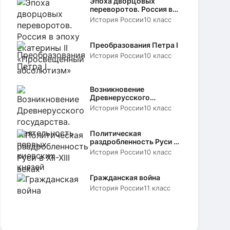
Эпоха дворцовых
переворотов. Россия в
эпоху Екатерины II
История России
10 класс
«Просвещенный
абсолютизм»
Преобразования Петра I
История России
10 класс
Возникновение
Древнерусского
государства.
История России
10 класс
Деятельность первых
киевских князей
Политическая
раздробленность Руси в
XII-XIII веках
История России
10 класс
Гражданская война
История России
11 класс