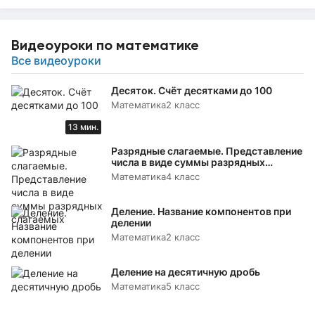
Видеоуроки по математике
Все видеоуроки
Десяток. Счёт десятками до 100
Математика
2 класс
13 мин.
Разрядные слагаемые. Представление
числа в виде суммы разрядных
слагаемых
Математика
4 класс
Деление. Название компонентов при
делении
Математика
2 класс
Деление на десятичную дробь
Математика
5 класс