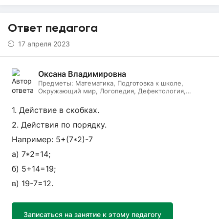
Ответ педагога
17 апреля 2023
Оксана Владимировна
Предметы:
Математика, Подготовка к школе,
Окружающий мир, Логопедия, Дефектология,
Начальные классы, Литературное чтение, Русский
язык
1. Действие в скобках.
2. Действия по порядку.
Например: 5+(7*2)-7
а) 7*2=14;
б) 5+14=19;
в) 19-7=12.
Записаться на занятие к этому педагогу