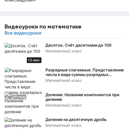
Видеоуроки по математике
Все видеоуроки
Десяток. Счёт десятками до 100
Математика
2 класс
13 мин.
Разрядные слагаемые. Представление
числа в виде суммы разрядных
слагаемых
Математика
4 класс
Деление. Название компонентов при
делении
Математика
2 класс
Деление на десятичную дробь
Математика
5 класс