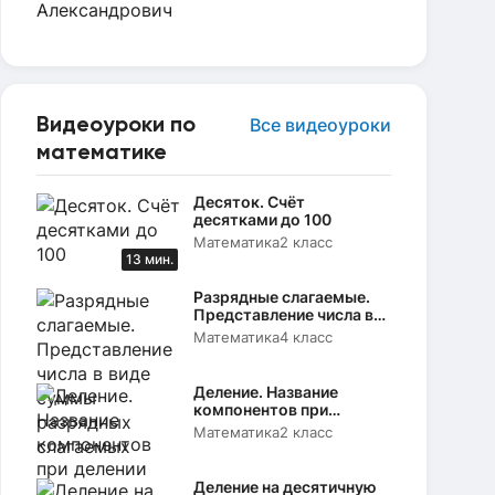
Видеоуроки по
Все видеоуроки
математике
Десяток. Счёт
десятками до 100
Математика
2 класс
13 мин.
Разрядные слагаемые.
Представление числа в
виде суммы разрядных
Математика
4 класс
слагаемых
Деление. Название
компонентов при
делении
Математика
2 класс
Деление на десятичную