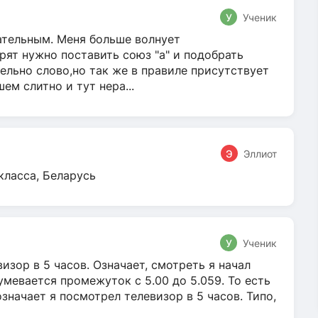
У
Ученик
гательным. Меня больше волнует
ят нужно поставить союз "а" и подобрать
ельно слово,но так же в правиле присутствует
м слитно и тут нера...
Э
Эллиот
класса, Беларусь
У
Ученик
зор в 5 часов. Означает, смотреть я начал
умевается промежуток с 5.00 до 5.059. То есть
 означает я посмотрел телевизор в 5 часов. Типо,