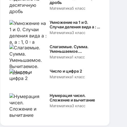
дробь
Математика
5 класс
Умножение на 1 и 0.
Случаи деления вида а : а,
а : 1, 0 : а
Математика
3 класс
Слагаемые. Сумма.
Уменьшаемое.
Вычитаемое. Разность
Математика
1 класс
Число и цифра 2
Математика
1 класс
Нумерация чисел.
Сложение и вычитание
Математика
3 класс