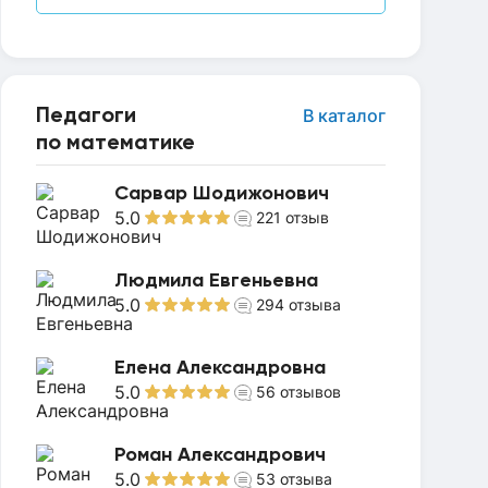
Педагоги
В каталог
по математике
Сарвар Шодижонович
5.0
221
отзыв
Людмила Евгеньевна
5.0
294
отзыва
Елена Александровна
5.0
56
отзывов
Роман Александрович
5.0
53
отзыва