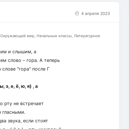
4 апреля 2023
, Окружающий мир, Начальные классы, Литературное
сим и слышим, а
м слово – гора. А теперь
в слове "гора" после Г
 э, е, ё, ю, я) , а
о рту не встречает
 гласными.
ва звука, если стоят