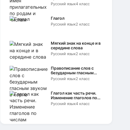
родам и числам
Русский язык
4 класс
Глагол
Русский язык
2 класс
Мягкий знак на конце и в
середине слова
Русский язык
2 класс
Правописание слов с
безударным гласным
звуком в корне
Русский язык
2 класс
Глагол как часть речи.
Изменение глаголов по
числам
Русский язык
4 класс