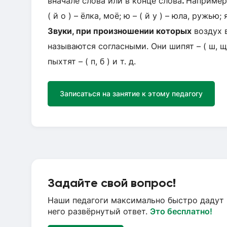
вначале слова или в конце слова
.
Например: 
( й о ) – ёлка, моё; ю – ( й у ) – юла, ружью; я
Звуки, при произношении которых
воздух в
называются согласными. Они шипят – ( ш, щ ),
пыхтят – ( п, б ) и т. д.
Записаться на занятие к этому педагогу
Задайте свой вопрос!
Наши педагоги максимально быстро дадут 
него развёрнутый ответ.
Это бесплатно!