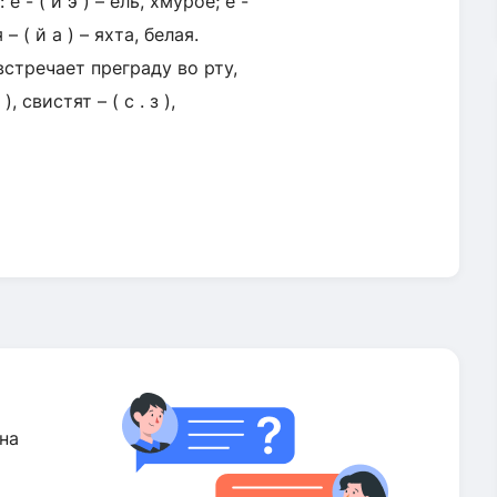
е - ( й э ) – ель, хмурое; ё -
 – ( й а ) – яхта, белая.
стречает преграду во рту,
 свистят – ( с . з ),
на