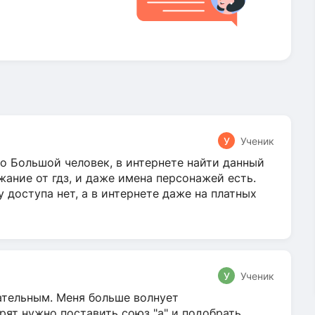
У
Ученик
о Большой человек, в интернете найти данный
жание от гдз, и даже имена персонажей есть.
у доступа нет, а в интернете даже на платных
У
Ученик
гательным. Меня больше волнует
ят нужно поставить союз "а" и подобрать