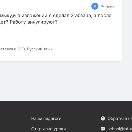
У
Ученик
зыку,и в изложении я сделал 3 абзаца, а после
дет? Работу аннулируют?
готовка к ОГЭ, Русский язык
Наши педагоги
Обратная с
Открытые уроки
school@info