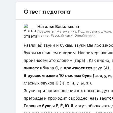
Ответ педагога
Наталья Васильевна
Предметы:
Математика, Подготовка к школе
чтение, Русский язык, Онлайн няня
Различай звуки и буквы: звуки мы произно
буквы мы пишем и видим. Например: напише
произнесём это слово – [гара] . Как видно, 
пишется
буква О, а
произносится
звук (А).
В русском языке 10 гласных букв ( а, о, у, и, ы,
гласных звуков 6 ( а, о, и, у, ы, э ).
Звуки, при произношении которых воздух в
преграды и проходит свободно, называются
Гласные буквы Е, Ё, Ю, Я
могут обозначать д