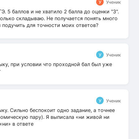
У
Ученик
Э. 5 баллов и не хватило 2 балла до оценки "3".
олько складываю. Не получается понять много
я подучить для точности моих ответов?
У
Ученик
ыку, при условии что проходной бал был уже
т
У
Ученик
ку. Сильно беспокоит одно задание, а точнее
омическую пару). Я выписала «ни живой ни
 «ни» в ответе