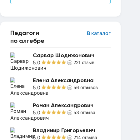
Педагоги
В каталог
по алгебре
Сарвар Шодижонович
5.0
221
отзыв
Елена Александровна
5.0
1
n
q
p
)
=
0
,
2
⋅
0.5
=
0
,
1
56
отзывов
Роман Александрович
5.0
53
отзыва
Владимир Григорьевич
5.0
214
отзыва