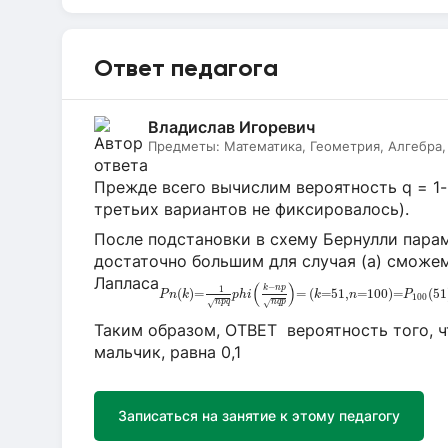
Ответ педагога
Владислав Игоревич
Предметы:
Математика, Геометрия, Алгебра, 
Прежде всего вычислим вероятность q = 1-p
третьих вариантов не фиксировалось).
После подстановки в схему Бернулли параме
достаточно большим для случая (а) сможе
P
n
(
k
)
=
1
n
p
q
p
h
i
(
k
−
n
p
n
q
p
)
=
(
k
=
Лапласа
(
)
−
k
n
p
1
(
)
=
=
(
=
51
,
=
100
)
=
(
51
P
n
k
p
h
i
k
n
P
100
√
√
n
p
q
n
q
p
Таким образом, ОТВЕТ вероятность того, 
мальчик, равна 0,1
Записаться на занятие к этому педагогу