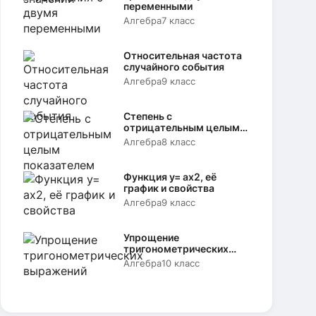
переменными
Алгебра
7 класс
Относительная частота
случайного события
Алгебра
9 класс
Степень с
отрицательным целым
показателем
Алгебра
8 класс
Функция y= аx2, её
график и свойства
Алгебра
9 класс
Упрощение
тригонометрических
выражений
Алгебра
10 класс