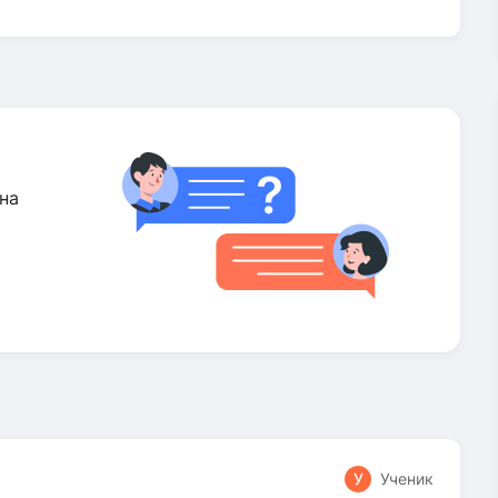
на
У
Ученик