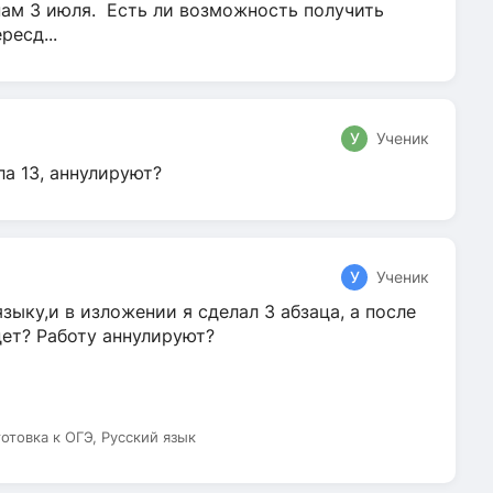
нам 3 июля. Есть ли возможность получить
ресд...
У
Ученик
ла 13, аннулируют?
У
Ученик
зыку,и в изложении я сделал 3 абзаца, а после
дет? Работу аннулируют?
готовка к ОГЭ, Русский язык