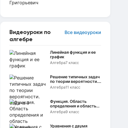
Видеоуроки по
Все видеоуроки
алгебре
Линейная функция и ее
график
Алгебра
7 класс
Решение типичных задач
по теории вероятности.
Задача 1
Алгебра
11 класс
Функция. Область
определения и область
значений
Алгебра
9 класс
Уравнения с двумя