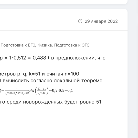
29 января 2022
Подготовка к ЕГЭ, Физика, Подготовка к ОГЭ
 = 1-0,512 = 0,488 ( в предположении, что
тров p, q, k=51 и считая n=100
м вычислить согласно локальной теореме
51
,
n
=
100
)
=
P
100
(
51
)
=
1
100
⋅
0
,
512
⋅
0
,
488
p
h
i
(
51
−
5
(
)
51
−
51
1
)
=
=
0
,
2
⋅
0.5
=
0
,
1
p
h
i
√
n
q
p
100
⋅
0
,
512
⋅
0
,
488
√
что среди новорожденных будет ровно 51