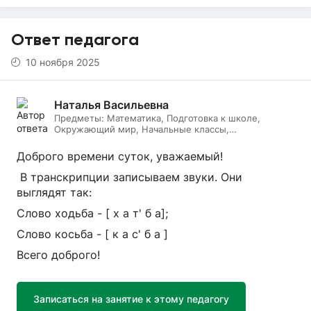
Ответ педагога
10 ноября 2025
Наталья Васильевна
Предметы:
Математика, Подготовка к школе,
Окружающий мир, Начальные классы,
Литературное чтение, Русский язык, Онлайн няня
Доброго времени суток, уважаемый!
В транскрипции записываем звуки. Они
выглядят так:
Слово ходьба - [ х а т' б а];
Слово косьба - [ к а с' б а ]
Всего доброго!
Записаться на занятие к этому педагогу