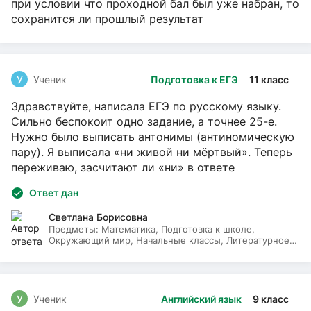
при условии что проходной бал был уже набран, то
сохранится ли прошлый результат
У
Ученик
Подготовка к ЕГЭ
11 класс
Здравствуйте, написала ЕГЭ по русскому языку.
Сильно беспокоит одно задание, а точнее 25-е.
Нужно было выписать антонимы (антиномическую
пару). Я выписала «ни живой ни мёртвый». Теперь
переживаю, засчитают ли «ни» в ответе
Ответ дан
Светлана Борисовна
Предметы:
Математика, Подготовка к школе,
Окружающий мир, Начальные классы, Литературное
чтение, Русский язык
У
Ученик
Английский язык
9 класс