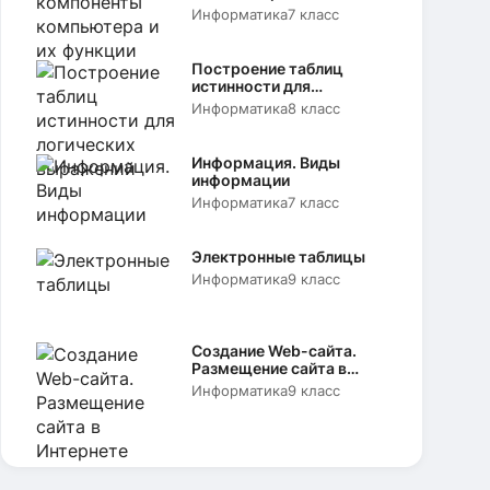
функции
Информатика
7 класс
Построение таблиц
истинности для
логических выражений
Информатика
8 класс
Информация. Виды
информации
Информатика
7 класс
Электронные таблицы
Информатика
9 класс
Создание Web-сайта.
Размещение сайта в
Интернете
Информатика
9 класс