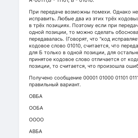
A-00111,Б - 11101, В - 01010.
При передаче возможны помехи. Однако н
исправить. Любые два из этих трёх кодовых
в трёх позициях. Поэтому если при переда
одной позиции, то можно сделать обоснова
передавалась. (Говорят, что "код исправля
кодовое слово 01010, считается, что перед
для Б только в одной позиции, для осталь
принятое кодовое слово отличается от кодо
позиции, то считается, что произошла ошиб
Получено сообщение 00001 01000 01101 011
правильный вариант.
ОВБА
ООБА
ОООО
АВБА