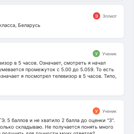
Э
Эллиот
класса, Беларусь
У
Ученик
зор в 5 часов. Означает, смотреть я начал
умевается промежуток с 5.00 до 5.059. То есть
 означает я посмотрел телевизор в 5 часов. Типо,
У
Ученик
Э. 5 баллов и не хватило 2 балла до оценки "3".
олько складываю. Не получается понять много
я подучить для точности моих ответов?