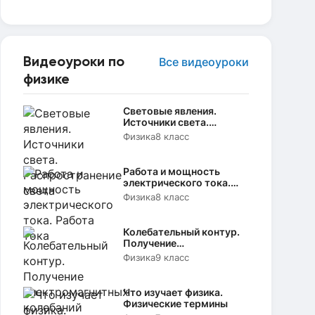
Видеоуроки по
Все видеоуроки
физике
Световые явления.
Источники света.
Распространение света
Физика
8 класс
Работа и мощность
электрического тока.
Работа тока
Физика
8 класс
Колебательный контур.
Получение
электромагнитных
Физика
9 класс
колебаний
Что изучает физика.
Физические термины