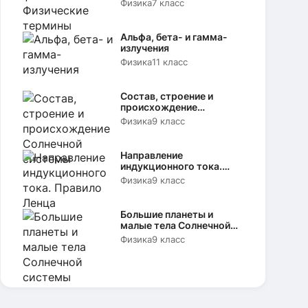
Физика
7 класс
Альфа, бета- и гамма-
излучения
Физика
11 класс
Состав, строение и
происхождение
Солнечной системы
Физика
9 класс
Направление
индукционного тока.
Правило Ленца
Физика
9 класс
Большие планеты и
малые тела Солнечной
системы
Физика
9 класс