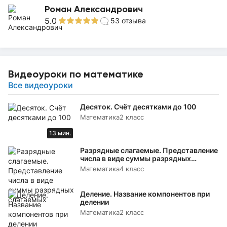
Роман Александрович
5.0
53
отзыва
Видеоуроки по математике
Все видеоуроки
Десяток. Счёт десятками до 100
Математика
2 класс
13 мин.
Разрядные слагаемые. Представление
числа в виде суммы разрядных
слагаемых
Математика
4 класс
Деление. Название компонентов при
делении
Математика
2 класс