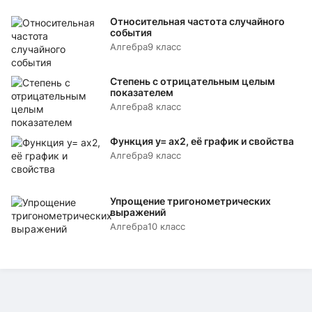
Относительная частота случайного
события
Алгебра
9 класс
Степень с отрицательным целым
показателем
Алгебра
8 класс
Функция y= аx2, её график и свойства
Алгебра
9 класс
Упрощение тригонометрических
выражений
Алгебра
10 класс