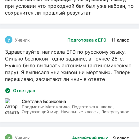
при условии что проходной бал был уже набран, то
сохранится ли прошлый результат
У
Ученик
Подготовка к ЕГЭ
11 класс
Здравствуйте, написала ЕГЭ по русскому языку.
Сильно беспокоит одно задание, а точнее 25-е.
Нужно было выписать антонимы (антиномическую
пару). Я выписала «ни живой ни мёртвый». Теперь
переживаю, засчитают ли «ни» в ответе
Ответ дан
Светлана Борисовна
Предметы:
Математика, Подготовка к школе,
Окружающий мир, Начальные классы, Литературное
чтение, Русский язык
У
Ученик
Английский язык
9 класс