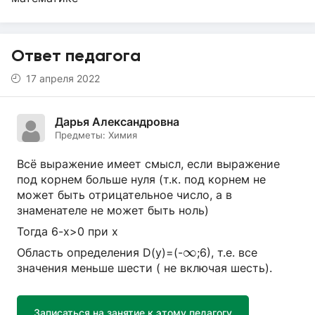
Ответ педагога
17 апреля 2022
Дарья Александровна
Предметы:
Химия
Всё выражение имеет смысл, если выражение
под корнем больше нуля (т.к. под корнем не
может быть отрицательное число, а в
знаменателе не может быть ноль)
Тогда 6-х>0 при x
∞
∞
Область определения D(y)=(-
;6), т.е. все
значения меньше шести ( не включая шесть).
Записаться на занятие к этому педагогу