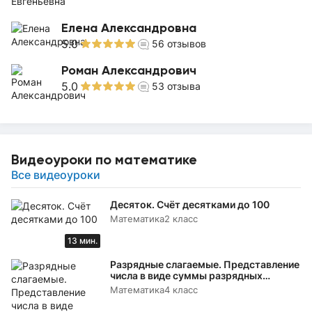
Елена Александровна
5.0
56
отзывов
Роман Александрович
5.0
53
отзыва
Видеоуроки по математике
Все видеоуроки
Десяток. Счёт десятками до 100
Математика
2 класс
13 мин.
Разрядные слагаемые. Представление
числа в виде суммы разрядных
слагаемых
Математика
4 класс