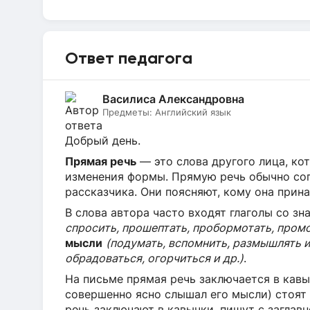
Ответ педагога
Василиса Александровна
Предметы:
Английский язык
Добрый день.
Прямая речь
— это слова другого лица, ко
изменения формы. Прямую речь обычно с
рассказчика. Они поясняют, кому она прин
В слова автора часто входят глаголы со з
спросить, прошептать, пробормотать, промол
мысли
(подумать, вспомнить, размышлять и
обрадоваться, огорчиться и др.)
.
На письме прямая речь заключается в кавы
совершенно ясно слышал его мысли) стоят
речь заключают в кавычки, пишут с заглавн