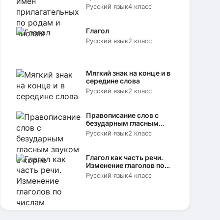
родам и числам
Русский язык
4 класс
Глагол
Русский язык
2 класс
Мягкий знак на конце и в
середине слова
Русский язык
2 класс
Правописание слов с
безударным гласным
звуком в корне
Русский язык
2 класс
Глагол как часть речи.
Изменение глаголов по
числам
Русский язык
4 класс