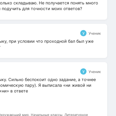
олько складываю. Не получается понять много
я подучить для точности моих ответов?
У
Ученик
ыку, при условии что проходной бал был уже
т
У
Ученик
ку. Сильно беспокоит одно задание, а точнее
омическую пару). Я выписала «ни живой ни
 «ни» в ответе
 Окружающий мир, Начальные классы, Литературное