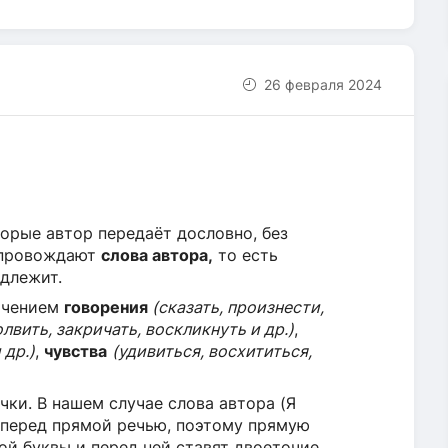
26 февраля 2024
торые автор передаёт дословно, без
опровождают
слова автора,
то есть
адлежит.
начением
говорения
(сказать, произнести,
вить, закричать, воскликнуть и др.)
,
 др.)
,
чувства
(удивиться, восхититься,
чки. В нашем случае слова автора (Я
 перед прямой речью, поэтому прямую
ой буквы и перед ней ставят двоеточие.