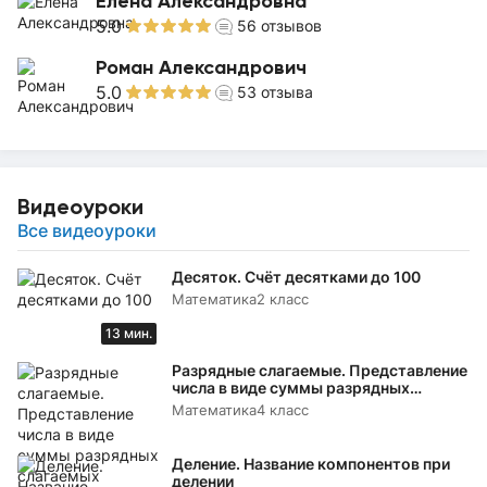
Елена Александровна
5.0
56
отзывов
Роман Александрович
5.0
53
отзыва
Видеоуроки
Все видеоуроки
Десяток. Счёт десятками до 100
Математика
2 класс
13 мин.
Разрядные слагаемые. Представление
числа в виде суммы разрядных
слагаемых
Математика
4 класс
Деление. Название компонентов при
делении